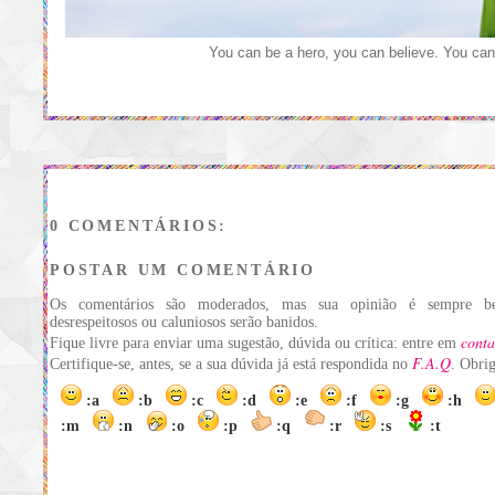
You can be a hero, you can believe. You can
0 COMENTÁRIOS:
POSTAR UM COMENTÁRIO
Os comentários são moderados, mas sua opinião é sempre be
desrespeitosos ou caluniosos serão banidos.
conta
Fique livre para enviar uma sugestão, dúvida ou crítica: entre em
F.A.Q
Certifique-se, antes, se a sua dúvida já está respondida no
. Obri
:a
:b
:c
:d
:e
:f
:g
:h
:m
:n
:o
:p
:q
:r
:s
:t