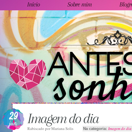
Início
Sobre mim
Blogr
29
Imagem do dia
jun
Rabiscado por
Mariana Solis
Imagem do dia
Na categoria: