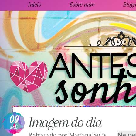
Início
Sobre mim
Blogr
09
Imagem do dia
set
Rabiscado por
Mariana Solis
Na ca