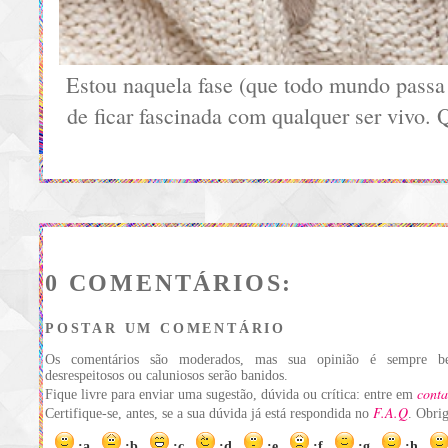
Estou naquela fase (que todo mundo passa 
de ficar fascinada com qualquer ser vivo
0 COMENTÁRIOS:
POSTAR UM COMENTÁRIO
Os comentários são moderados, mas sua opinião é sempre be
desrespeitosos ou caluniosos serão banidos.
conta
Fique livre para enviar uma sugestão, dúvida ou crítica: entre em
F.A.Q
Certifique-se, antes, se a sua dúvida já está respondida no
. Obri
:a
:b
:c
:d
:e
:f
:g
:h