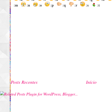
:m
:n
:o
:p
:q
:r
:s
:t
Posts Recentes
Início