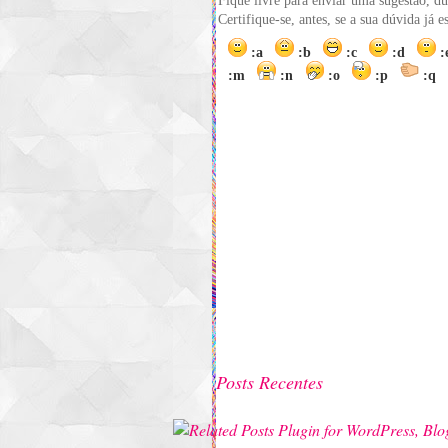
Fique livre para enviar uma sugestão, dú
Certifique-se, antes, se a sua dúvida já 
:a
:b
:c
:d
:m
:n
:o
:p
:q
Posts Recentes