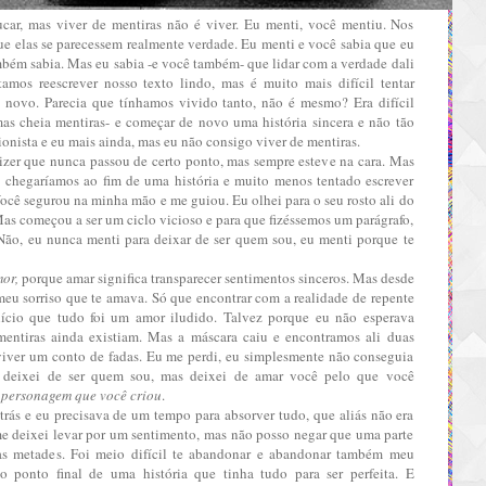
car, mas viver de mentiras não é viver. Eu menti, você mentiu. Nos
e elas se parecessem realmente verdade. Eu menti e você sabia que eu
bém sabia. Mas eu sabia -e você também- que lidar com a verdade dali
tamos reescrever nosso texto lindo, mas é muito mais difícil tentar
 novo. Parecia que tínhamos vivido tanto, não é mesmo? Era difícil
 -mas cheia mentiras- e começar de novo uma história sincera e não tão
ionista e eu mais ainda, mas eu não consigo viver de mentiras.
 dizer que nunca passou de certo ponto, mas sempre esteve na cara. Mas
não chegaríamos ao fim de uma história e muito menos tentado escrever
Você segurou na minha mão e me guiou. Eu olhei para o seu rosto ali do
Mas começou a ser um ciclo vicioso e para que fizéssemos um parágrafo,
Não, eu nunca menti para deixar de ser quem sou, eu menti porque te
or,
porque amar significa transparecer sentimentos sinceros. Mas desde
 meu sorriso que te amava. Só que encontrar com a realidade de repente
cio que tudo foi um amor iludido. Talvez porque eu não esperava
 mentiras ainda existiam. Mas a máscara caiu e encontramos ali duas
iver um conto de fadas. Eu me perdi, eu simplesmente não conseguia
 deixei de ser quem sou, mas deixei de amar você pelo que você
 personagem que você criou
.
trás e eu precisava de um tempo para absorver tudo, que aliás não era
me deixei levar por um sentimento, mas não posso negar que uma parte
 metades. Foi meio difícil te abandonar e abandonar também meu
 ponto final de uma história que tinha tudo para ser perfeita. E