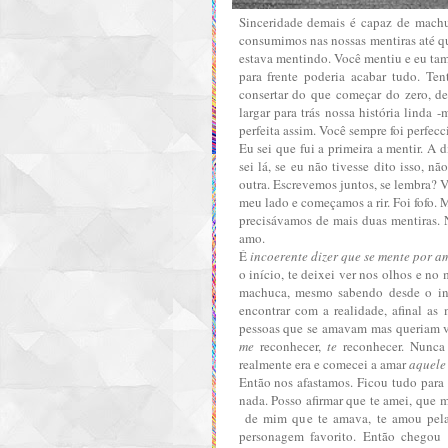
Sinceridade demais é capaz de machu
consumimos nas nossas mentiras até qu
estava mentindo. Você mentiu e eu tam
para frente poderia acabar tudo. Ten
consertar do que começar do zero, de
largar para trás nossa história linda
perfeita assim. Você sempre foi perfecc
Eu sei que fui a primeira a mentir. A
sei lá, se eu não tivesse dito isso, 
outra. Escrevemos juntos, se lembra? 
meu lado e começamos a rir. Foi fofo. 
precisávamos de mais duas mentiras. 
amo.
É
incoerente dizer que se mente por am
o início, te deixei ver nos olhos e no
machuca, mesmo sabendo desde o iní
encontrar com a realidade, afinal as
pessoas que se amavam mas queriam v
me
reconhecer,
te
reconhecer. Nunca
realmente era e comecei a amar
aquele
Então nos afastamos. Ficou tudo para 
nada. Posso afirmar que te amei, que 
de mim que te amava, te amou pelas
personagem favorito. Então chegou o