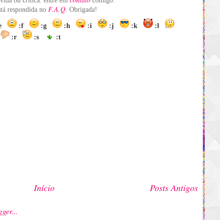
vida ou crítica: entre em
comigo.
F.A.Q
está respondida no
. Obrigada!
:e
:f
:g
:h
:i
:j
:k
:l
:r
:s
:t
Início
Posts Antigos