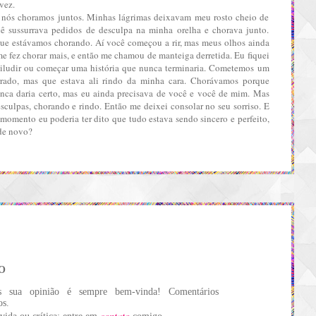
vez.
nós choramos juntos. Minhas lágrimas deixavam meu rosto cheio de
cê sussurrava pedidos de desculpa na minha orelha e chorava junto.
ue estávamos chorando. Aí você começou a rir, mas meus olhos ainda
me fez chorar mais, e então me chamou de manteiga derretida. Eu fiquei
oi iludir ou começar uma história que nunca terminaria. Cometemos um
rrado, mas que estava ali rindo da minha cara. Chorávamos porque
nca daria certo, mas eu ainda precisava de você e você de mim. Mas
sculpas, chorando e rindo. Então me deixei consolar no seu sorriso. E
 momento eu poderia ter dito que tudo estava sendo sincero e perfeito,
 de novo?
O
s sua opinião é sempre bem-vinda! Comentários
os.
contato