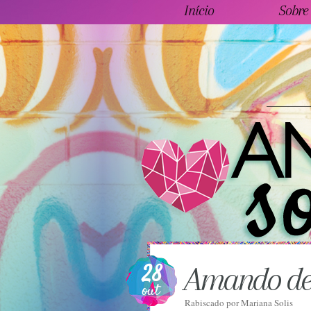
Início
Sobre
28
Amando de
out
Rabiscado por
Mariana Solis