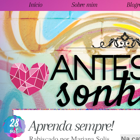
Início
Sobre mim
Blogr
28
Aprenda sempre!
out
Rabiscado por
Mariana Solis
Na ca