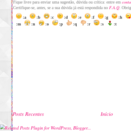
conta
Fique livre para enviar uma sugestão, dúvida ou crítica: entre em
F.A.Q
Certifique-se, antes, se a sua dúvida já está respondida no
. Obri
:a
:b
:c
:d
:e
:f
:g
:h
:m
:n
:o
:p
:q
:r
:s
:t
Posts Recentes
Início