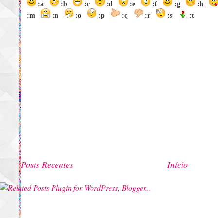
:a
:b
:c
:d
:e
:f
:g
:h
:m
:n
:o
:p
:q
:r
:s
:t
Posts Recentes
Início