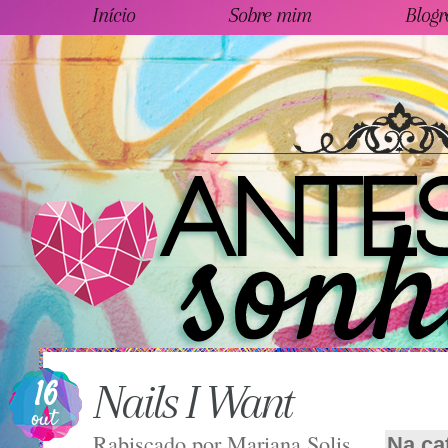
Início
Sobre mim
Blogr
16
Nails I Want
out
Rabiscado por
Mariana Solis
Na ca