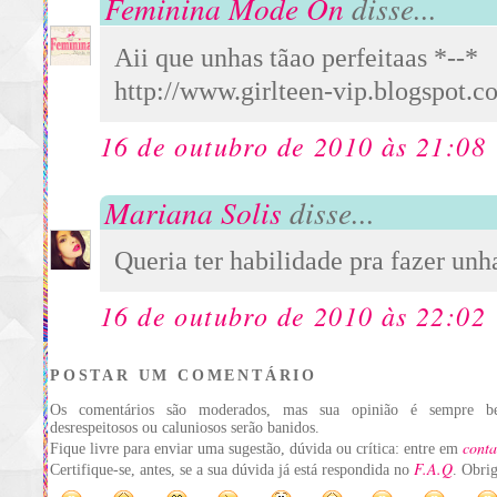
Feminina Mode On
disse...
Aii que unhas tãao perfeitaas *--*
http://www.girlteen-vip.blogspot.c
16 de outubro de 2010 às 21:08
Mariana Solis
disse...
Queria ter habilidade pra fazer unha
16 de outubro de 2010 às 22:02
POSTAR UM COMENTÁRIO
Os comentários são moderados, mas sua opinião é sempre be
desrespeitosos ou caluniosos serão banidos.
conta
Fique livre para enviar uma sugestão, dúvida ou crítica: entre em
F.A.Q
Certifique-se, antes, se a sua dúvida já está respondida no
. Obri