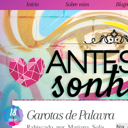
Início
Sobre mim
Blogr
18
Garotas de Palavra
nov
Rabiscado por
Mariana Solis
Na 