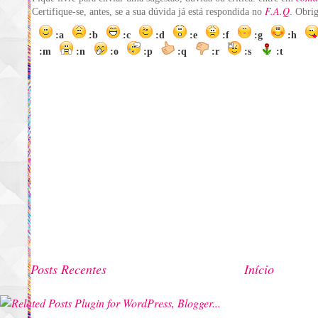
F.A.Q
Certifique-se, antes, se a sua dúvida já está respondida no
. Obri
:a
:b
:c
:d
:e
:f
:g
:h
:m
:n
:o
:p
:q
:r
:s
:t
Posts Recentes
Início