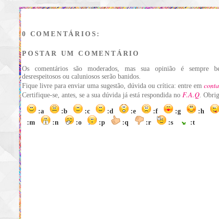
0 COMENTÁRIOS:
POSTAR UM COMENTÁRIO
Os comentários são moderados, mas sua opinião é sempre be
desrespeitosos ou caluniosos serão banidos.
conta
Fique livre para enviar uma sugestão, dúvida ou crítica: entre em
F.A.Q
Certifique-se, antes, se a sua dúvida já está respondida no
. Obri
:a
:b
:c
:d
:e
:f
:g
:h
:m
:n
:o
:p
:q
:r
:s
:t