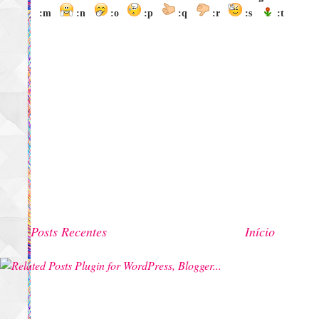
:m
:n
:o
:p
:q
:r
:s
:t
Posts Recentes
Início