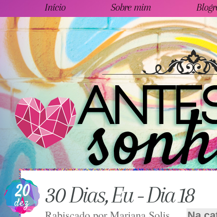
Início
Sobre mim
Blogr
20
30 Dias, Eu - Dia 18
dez
Rabiscado por
Mariana Solis
Na ca