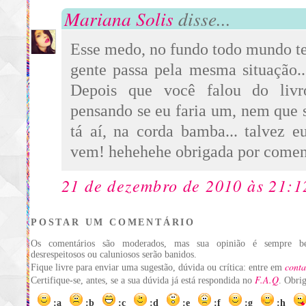
Mariana Solis
disse...
Esse medo, no fundo todo mundo t
gente passa pela mesma situação.
Depois que você falou do livr
pensando se eu faria um, nem que s
tá aí, na corda bamba... talvez e
vem! hehehehe obrigada por coment
21 de dezembro de 2010 às 21:1
POSTAR UM COMENTÁRIO
Os comentários são moderados, mas sua opinião é sempre be
desrespeitosos ou caluniosos serão banidos.
conta
Fique livre para enviar uma sugestão, dúvida ou crítica: entre em
F.A.Q
Certifique-se, antes, se a sua dúvida já está respondida no
. Obri
:a
:b
:c
:d
:e
:f
:g
:h