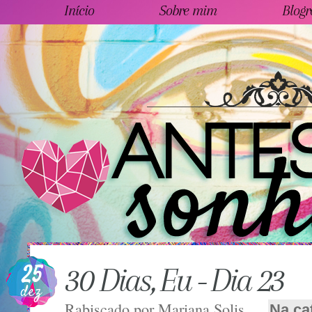
Início
Sobre mim
Blogr
25
30 Dias, Eu - Dia 23
dez
Rabiscado por
Mariana Solis
Na ca