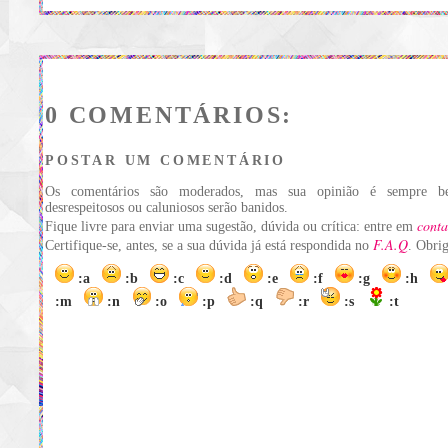
0 COMENTÁRIOS:
POSTAR UM COMENTÁRIO
Os comentários são moderados, mas sua opinião é sempre be
desrespeitosos ou caluniosos serão banidos.
conta
Fique livre para enviar uma sugestão, dúvida ou crítica: entre em
F.A.Q
Certifique-se, antes, se a sua dúvida já está respondida no
. Obri
:a
:b
:c
:d
:e
:f
:g
:h
:m
:n
:o
:p
:q
:r
:s
:t