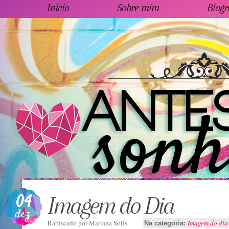
Início
Sobre mim
Blogr
04
Imagem do Dia
dez
Rabiscado por
Mariana Solis
Imagem do dia
Na categoria: