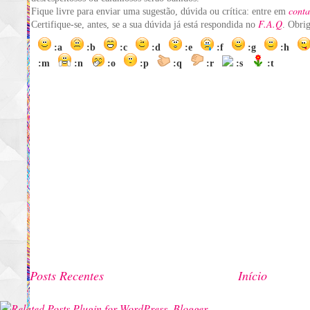
conta
Fique livre para enviar uma sugestão, dúvida ou crítica: entre em
F.A.Q
Certifique-se, antes, se a sua dúvida já está respondida no
. Obri
:a
:b
:c
:d
:e
:f
:g
:h
:m
:n
:o
:p
:q
:r
:s
:t
Posts Recentes
Início