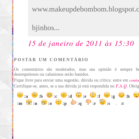
www.makeupdebombom.blogspot.
bjinhos...
15 de janeiro de 2011 às 15:30
POSTAR UM COMENTÁRIO
Os comentários são moderados, mas sua opinião é sempre be
desrespeitosos ou caluniosos serão banidos.
conta
Fique livre para enviar uma sugestão, dúvida ou crítica: entre em
F.A.Q
Certifique-se, antes, se a sua dúvida já está respondida no
. Obri
:a
:b
:c
:d
:e
:f
:g
:h
:m
:n
:o
:p
:q
:r
:s
:t