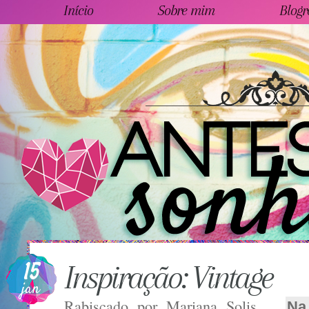
Início
Sobre mim
Blogr
15
Inspiração: Vintage
jan
Rabiscado por
Mariana Solis
Na