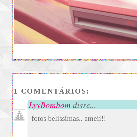
1 COMENTÁRIOS:
LyyBombom
disse...
fotos belissímas.. ameii!!