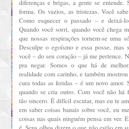
diferenças e brigas, a gente se entende.
forma. Os vazios, as tristezas. Você sab
Como esquecer o passado – e deixá-lo
Quando você sorri, quando você chega m
que nossas respirações tornem-se uma 
Desculpe o egoísmo e essa posse, mas s
você – do seu coração – já me pertence. Nã
pra negar. Somos o que há de melho
realidade com carinho, e também mostrou
cura todas as feridas – é um novo amor.
quando se cria outro. Com você não há fa
tão sincero. É difícil escutar, mas eu te 
em saber coisas banais sobre você, eu m
coisas nas quais ninguém pensa em ver. E
é. Seus olhos dizem o que não estão em s