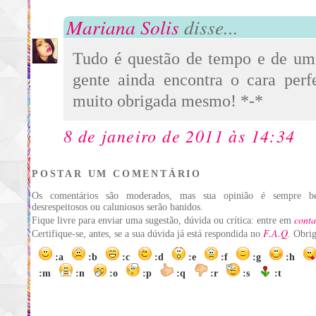
Mariana Solis
disse...
Tudo é questão de tempo e de u
gente ainda encontra o cara perf
muito obrigada mesmo! *-*
8 de janeiro de 2011 às 14:34
POSTAR UM COMENTÁRIO
Os comentários são moderados, mas sua opinião é sempre be
desrespeitosos ou caluniosos serão banidos.
conta
Fique livre para enviar uma sugestão, dúvida ou crítica: entre em
F.A.Q
Certifique-se, antes, se a sua dúvida já está respondida no
. Obri
:a
:b
:c
:d
:e
:f
:g
:h
:m
:n
:o
:p
:q
:r
:s
:t