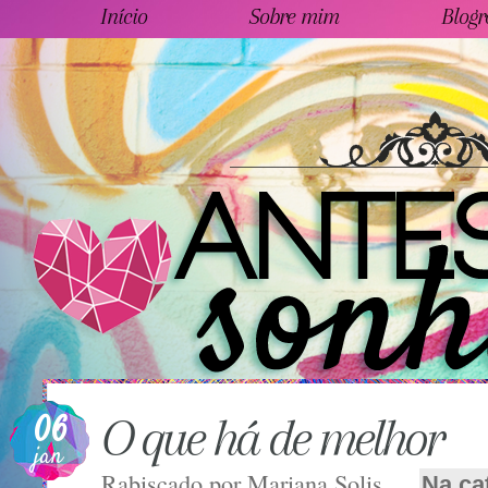
Início
Sobre mim
Blogr
06
O que há de melhor
jan
Rabiscado por
Mariana Solis
Na ca