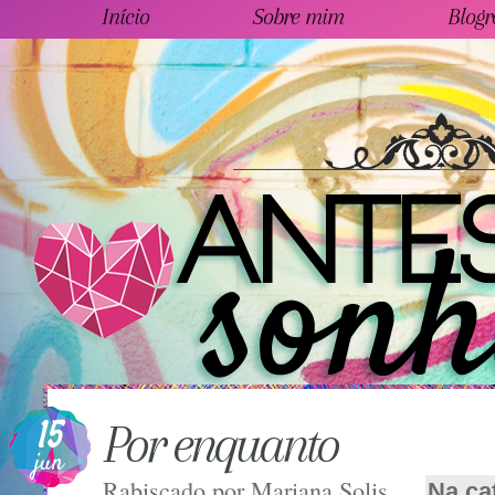
Início
Sobre mim
Blogr
15
Por enquanto
jun
Rabiscado por
Mariana Solis
Na ca