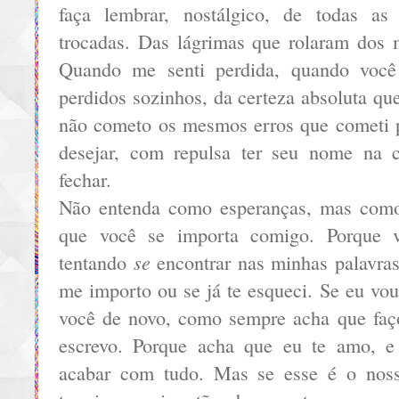
faça lembrar, nostálgico, de todas as 
trocadas. Das lágrimas que rolaram dos 
Quando me senti perdida, quando você
perdidos sozinhos, da certeza absoluta que
não cometo os mesmos erros que cometi 
desejar, com repulsa ter seu nome na c
fechar.
Não entenda como esperanças, mas como
que você se importa comigo. Porque v
se
tentando
encontrar nas minhas palavras
me importo ou se já te esqueci. Se eu vo
você de novo, como sempre acha que faço
escrevo. Porque acha que eu te amo, e 
acabar com tudo. Mas se esse é o noss