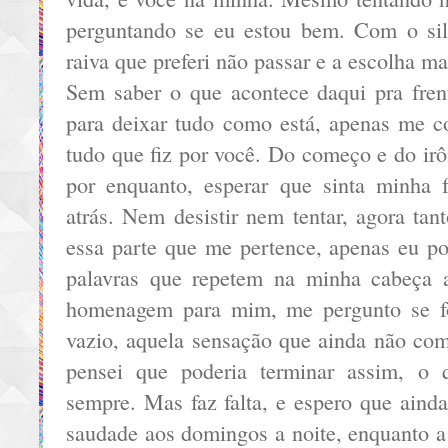
perguntando se eu estou bem. Com o sil
raiva que preferi não passar e a escolha mai
Sem saber o que acontece daqui pra fren
para deixar tudo como está, apenas me c
tudo que fiz por você. Do começo e do irô
por enquanto, esperar que sinta minha fa
atrás. Nem desistir nem tentar, agora tan
essa parte que me pertence, apenas eu p
palavras que repetem na minha cabeça 
homenagem para mim, me pergunto se fo
vazio, aquela sensação que ainda não co
pensei que poderia terminar assim, o 
sempre. Mas faz falta, e espero que aind
saudade aos domingos a noite, enquanto a 