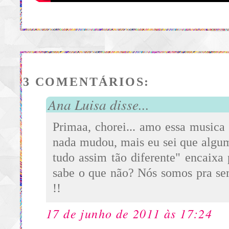
3 COMENTÁRIOS:
Ana Luisa disse...
Primaa, chorei... amo essa musica
nada mudou, mais eu sei que algum
tudo assim tão diferente" encaixa
sabe o que não? Nós somos pra 
!!
17 de junho de 2011 às 17:24