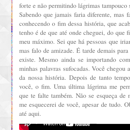
forte e não permitindo lágrimas tampouco 
Sabendo que jamais faria diferente, mas 
conhecendo o fim dessa história, que aca
tenho é de que até onde cheguei, do que fi
meu máximo. Sei que há pessoas que iria
mas falo de amizade. É tarde demais para 
existe. Mesmo ainda se importando comi
minhas palavras sufocadas. Você chegou at
da nossa história. Depois de tanto tempo
você, o fim. Uma última lágrima me perm
que te falte também. Não se esqueça de
me esquecerei de você, apesar de tudo. O
até aqui.