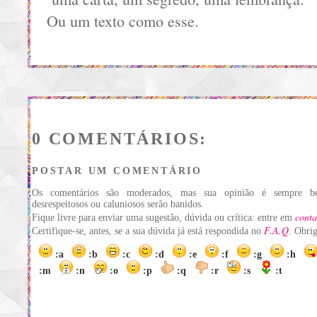
Ou um texto como esse.
0 COMENTÁRIOS:
POSTAR UM COMENTÁRIO
Os comentários são moderados, mas sua opinião é sempre be
desrespeitosos ou caluniosos serão banidos.
conta
Fique livre para enviar uma sugestão, dúvida ou crítica: entre em
F.A.Q
Certifique-se, antes, se a sua dúvida já está respondida no
. Obri
:a
:b
:c
:d
:e
:f
:g
:h
:m
:n
:o
:p
:q
:r
:s
:t