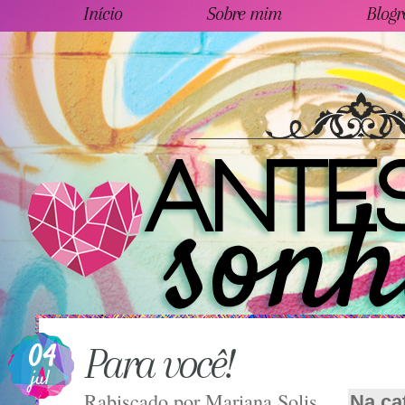
Início
Sobre mim
Blogr
04
Para você!
jul
Rabiscado por
Mariana Solis
Na ca