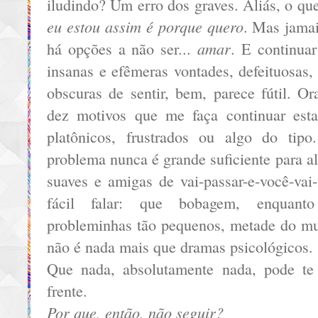
iludindo? Um erro dos graves. Aliás, o q
eu estou assim é porque quero
. Mas jama
amar
há opções a não ser...
. E continua
insanas e efêmeras vontades, defeituosas, 
obscuras de sentir, bem, parece fútil. O
dez motivos que me faça continuar est
platônicos, frustrados ou algo do ti
problema nunca é grande suficiente para a
suaves e amigas de vai-passar-e-você-vai
fácil falar: que bobagem, enquan
probleminhas tão pequenos, metade do mu
não é nada mais que dramas psicológicos.
Que nada, absolutamente nada, pode te
frente.
Por que, então, não seguir?