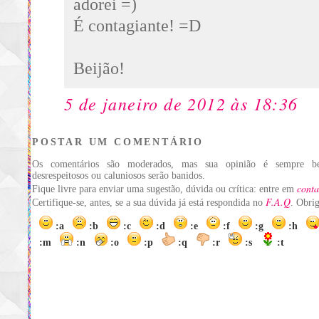
adorei =)
É contagiante! =D
Beijão!
5 de janeiro de 2012 às 18:36
POSTAR UM COMENTÁRIO
Os comentários são moderados, mas sua opinião é sempre be
desrespeitosos ou caluniosos serão banidos.
conta
Fique livre para enviar uma sugestão, dúvida ou crítica: entre em
F.A.Q
Certifique-se, antes, se a sua dúvida já está respondida no
. Obri
:a
:b
:c
:d
:e
:f
:g
:h
:m
:n
:o
:p
:q
:r
:s
:t