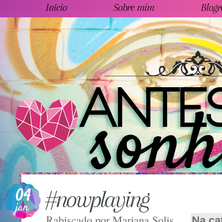
Início
Sobre mim
Blogr
04
#nowplaying
jan
Rabiscado por
Mariana Solis
Na ca