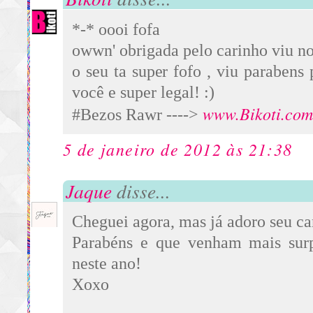
*-* oooi fofa
owwn' obrigada pelo carinho viu no
o seu ta super fofo , viu parabens 
você e super legal! :)
www.Bikoti.com
#Bezos Rawr ---->
5 de janeiro de 2012 às 21:38
Jaque
disse...
Cheguei agora, mas já adoro seu ca
Parabéns e que venham mais sur
neste ano!
Xoxo