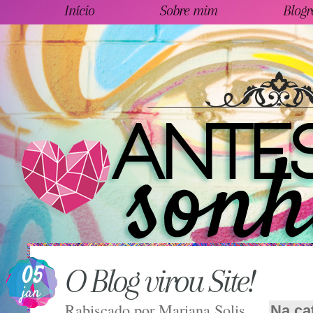
Início
Sobre mim
Blogr
05
O Blog virou Site!
jan
Rabiscado por
Mariana Solis
Na ca