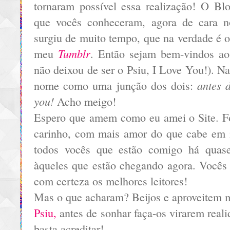
tornaram possível essa realização! O B
que vocês conheceram, agora de cara 
surgiu de muito tempo, que na verdade é 
Tumblr
meu
. Então sejam bem-vindos ao
não deixou de ser o Psiu, I Love You!). Na
antes d
nome como uma junção dos dois:
you!
Acho meigo!
Espero que amem como eu amei o Site. Fo
carinho, com mais amor do que cabe em 
todos vocês que estão comigo há quas
àqueles que estão chegando agora. Vocês 
com certeza os melhores leitores!
Mas o que acharam? Beijos e aproveitem 
Psiu,
antes de sonhar faça-os virarem real
basta acreditar!