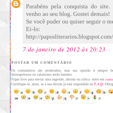
Parabéns pela conquista do site.
venho ao seu blog. Gostei demais!
Se você puder ou quiser seguir o me
Ei-lo:
http://paposliterarios.blogspot.com
7 de janeiro de 2012 às 20:23
POSTAR UM COMENTÁRIO
Os comentários são moderados, mas sua opinião é sempre be
desrespeitosos ou caluniosos serão banidos.
conta
Fique livre para enviar uma sugestão, dúvida ou crítica: entre em
F.A.Q
Certifique-se, antes, se a sua dúvida já está respondida no
. Obri
:a
:b
:c
:d
:e
:f
:g
:h
:m
:n
:o
:p
:q
:r
:s
:t