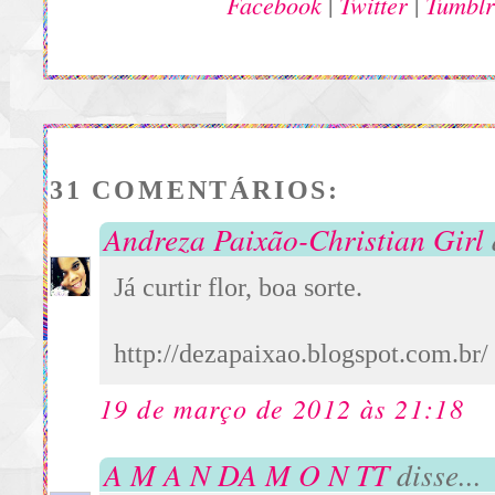
Facebook
Twitter
Tumblr
|
|
31 COMENTÁRIOS:
Andreza Paixão-Christian Girl
Já curtir flor, boa sorte.
http://dezapaixao.blogspot.com.br/
19 de março de 2012 às 21:18
A M A N DA M O N TT
disse...