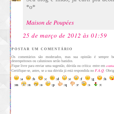
*o*
Maison de Poupées
25 de março de 2012 às 01:59
POSTAR UM COMENTÁRIO
Os comentários são moderados, mas sua opinião é sempre be
desrespeitosos ou caluniosos serão banidos.
conta
Fique livre para enviar uma sugestão, dúvida ou crítica: entre em
F.A.Q
Certifique-se, antes, se a sua dúvida já está respondida no
. Obri
:a
:b
:c
:d
:e
:f
:g
:h
:m
:n
:o
:p
:q
:r
:s
:t