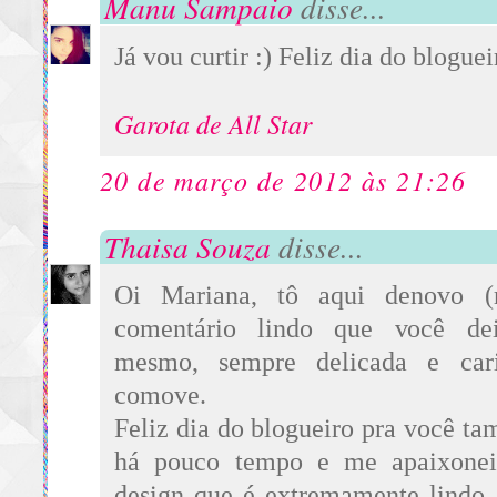
Manu Sampaio
disse...
Já vou curtir :) Feliz dia do bloguei
Garota de All Star
20 de março de 2012 às 21:26
Thaisa Souza
disse...
Oi Mariana, tô aqui denovo (r
comentário lindo que você dei
mesmo, sempre delicada e ca
comove.
Feliz dia do blogueiro pra você t
há pouco tempo e me apaixonei
design que é extremamente lindo, 