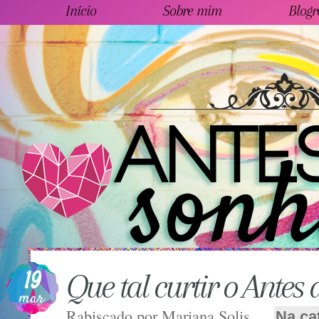
Início
Sobre mim
Blogr
19
Que tal curtir o Antes
mar
Rabiscado por
Mariana Solis
Na ca