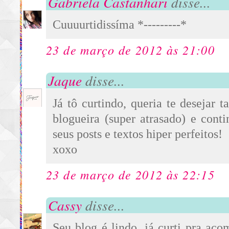
Gabriela Castanhari
disse...
Cuuuurtidissíma *---------*
23 de março de 2012 às 21:00
Jaque
disse...
Já tô curtindo, queria te desejar
blogueira (super atrasado) e con
seus posts e textos hiper perfeitos!
xoxo
23 de março de 2012 às 22:15
Cassy
disse...
Seu blog é lindo, já curti pra ac