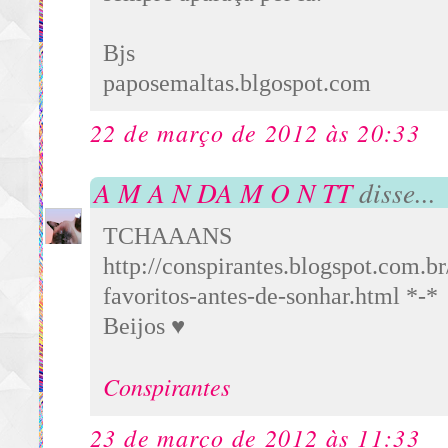
Bjs
paposemaltas.blgospot.com
22 de março de 2012 às 20:33
A M A N DA M O N TT
disse...
TCHAAA
http://conspirantes.blogspot.com.b
favoritos-antes-de-sonhar.html *-*
Beijos ♥
Conspirantes
23 de março de 2012 às 11:33