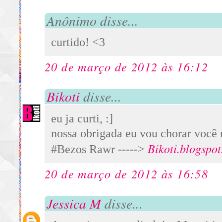
Anônimo disse...
curtido! <3
20 de março de 2012 às 16:12
Bikoti
disse...
eu ja curti, :]
nossa obrigada eu vou chorar voc
Bikoti.blogspo
#
Bezos Rawr ----->
20 de março de 2012 às 16:58
Jessica M
disse...