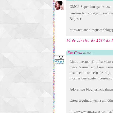
OMG! Super intrigante essa f
também tem coração... realidad
Beijos ♥
http://tentando-esquecer.blog
16 de janeiro de 2014 às 
Em Casa
disse...
Lindo mesmo, já tinha visto 
meio "assim" em fazer cari
qualquer outro cão de raça, 
mostrar que existem pessoas q
Adorei seu blog, principalment
Estou seguindo, tenha um ótim
http://www.emcasa-rs.com.br/