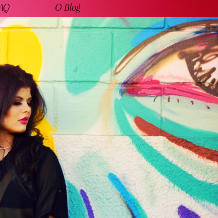
AQ
O Blog