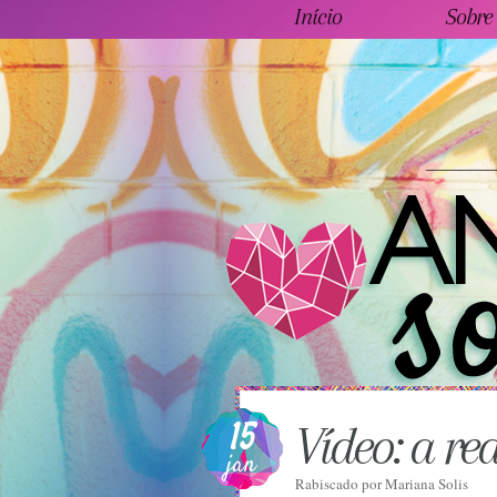
Início
Sobre
15
Vídeo: a re
jan
Rabiscado por
Mariana Solis