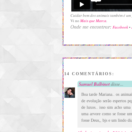
Cuidar bem dos animais também é um 
Vi no
Mais que Marca
.
Onde me encontrar:
Facebook
•
14 COMENTÁRIOS:
Samuel Balbinot
disse...
Boa tarde Mariana.. os animais
de evolução serão espertos p
de luxos.. isso sim acho uma 
uma arvore como se fosse u
fosse Deus,, bjs e um lindo di