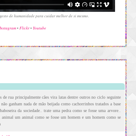
gesto de humanidade para cuidar melhor de si mesmo.
Instagram
•
Flickr
•
Youtube
 de rua principalmente cães vira latas dentre outros no ciclo seguinte
q não ganham nada de mão beijada como cachorrinhos tratados a base
baboseira da sociedade.. trate uma pedra como se fosse uma arvore..
m animal um animal como se fosse um homem e um homem como se
a