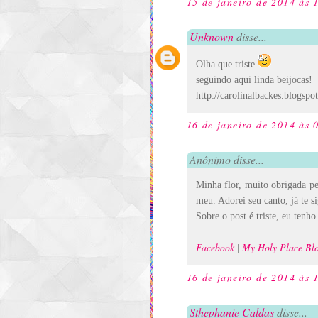
15 de janeiro de 2014 às 
Unknown
disse...
Olha que triste
seguindo aqui linda beijocas!
http://carolinalbackes.blogspo
16 de janeiro de 2014 às 
Anônimo disse...
Minha flor, muito obrigada pe
meu. Adorei seu canto, já te s
Sobre o post é triste, eu tenh
Facebook
My Holy Place Bl
|
16 de janeiro de 2014 às 
Sthephanie Caldas
disse...