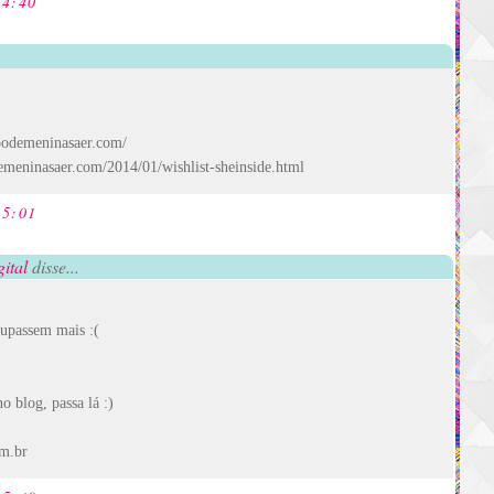
14:40
podemeninasaer.com/
emeninasaer.com/2014/01/wishlist-sheinside.html
15:01
ital
disse...
cupassem mais :(
o blog, passa lá :)
m.br