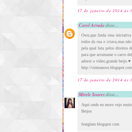
17 de janeiro de 2014 às 
Carol Arruda
disse...
Own,que linda essa iniciativa
todos da rua e criava,mas nã
pela qual luta pelos direitos
para que arrumasse o carro del
adorei o vídeo,grande beijo.♥
http://vinteanoos.blogspot.co
17 de janeiro de 2014 às 
Mirele Soares
disse...
Aqui onde eu moro vejo muito
Beijos
featglam.blogspot.com