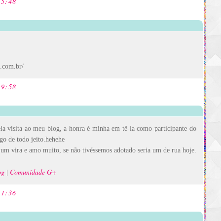
15:48
t.com.br/
09:58
la visita ao meu blog, a honra é minha em tê-la como participante do
igo de todo jeito.hehehe
o um vira e amo muito, se não tivéssemos adotado seria um de rua hoje.
og
Comunidade G+
|
11:36