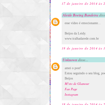
17 de janeiro de 2014 às 
Aleide Boeing Bandeira
disse
esse vídeo é emocionante...
Beijos da Leidy.
www.tralhadarede.com.br
18 de janeiro de 2014 às 
Unknown
disse...
amei o post!
Estou seguindo o seu blog, pod
Beijos
M!sto de Glamour
Fan Page
Instagram
18 de janeiro de 2014 às 