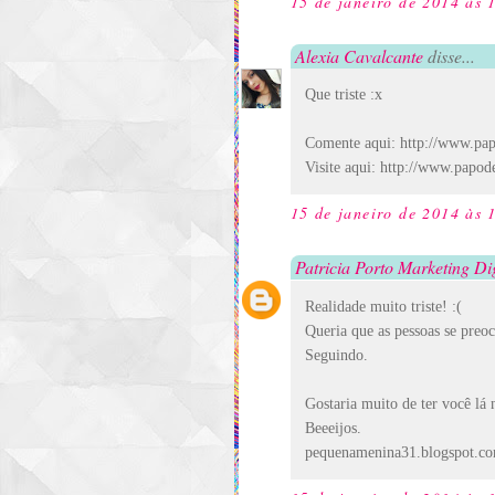
15 de janeiro de 2014 às 
Alexia Cavalcante
disse...
Que triste :x
Comente aqui: http://www.pa
Visite aqui: http://www.papod
15 de janeiro de 2014 às 
Patricia Porto Marketing Dig
Realidade muito triste! :(
Queria que as pessoas se preo
Seguindo.
Gostaria muito de ter você lá n
Beeeijos.
pequenamenina31.blogspot.co