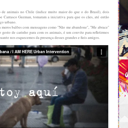
 de animais no Chile (índice muito maior do que o do Brasil), dois
pe Carrasco Guzman, tomaram a iniciativa para que os cães, até então
aço urbano.
com meros balões com mensagens como "Não me abandone", "Me abrace"
gesto de carinho para com os animais, é um convite para refletirmos
quanto nos esquecemos da presença desses grandes e fieis amigos.