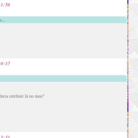
21:50
...
10:17
eria retribuir lá no meu?
23:31