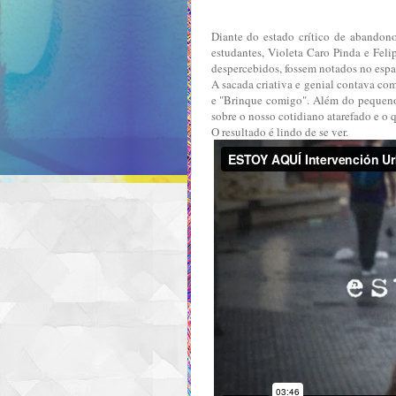
Diante do estado crítico de abandono
estudantes, Violeta Caro Pinda e Feli
despercebidos, fossem notados no esp
A sacada criativa e genial contava 
e "Brinque comigo". Além do pequeno 
sobre o nosso cotidiano atarefado e o 
O resultado é lindo de se ver.