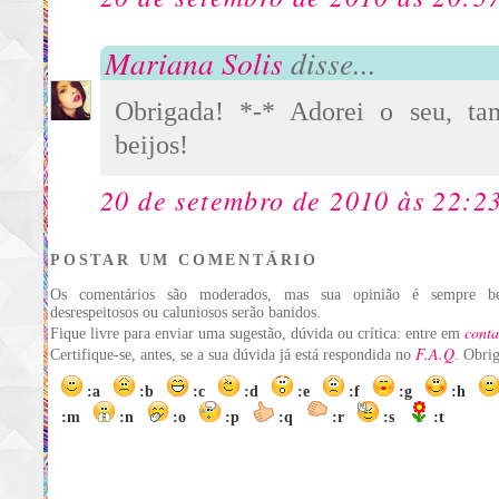
Mariana Solis
disse...
Obrigada! *-* Adorei o seu, ta
beijos!
20 de setembro de 2010 às 22:2
POSTAR UM COMENTÁRIO
Os comentários são moderados, mas sua opinião é sempre be
desrespeitosos ou caluniosos serão banidos.
conta
Fique livre para enviar uma sugestão, dúvida ou crítica: entre em
F.A.Q
Certifique-se, antes, se a sua dúvida já está respondida no
. Obri
:a
:b
:c
:d
:e
:f
:g
:h
:m
:n
:o
:p
:q
:r
:s
:t