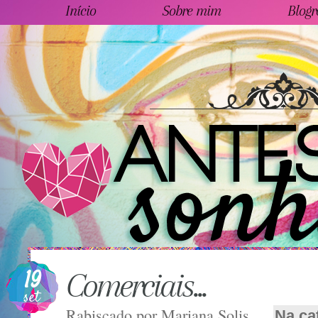
Início
Sobre mim
Blogr
19
Comerciais...
set
Rabiscado por
Mariana Solis
Na ca