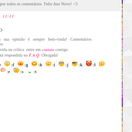
por todos os comentários. Feliz Ano Novo! <3
s 13:13
O
s sua opinião é sempre bem-vinda! Comentários
os.
contato
vida ou crítica: entre em
comigo.
F.A.Q
está respondida no
. Obrigada!
:e
:f
:g
:h
:i
:j
:k
:l
:r
:s
:t