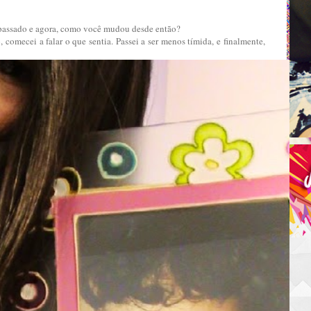
passado e agora, como você mudou desde então?
comecei a falar o que sentia. Passei a ser menos tímida, e finalmente,