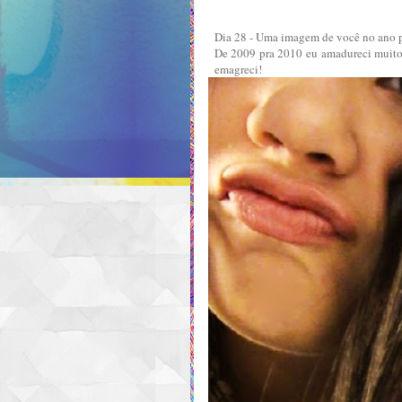
Dia 28 - Uma imagem de você no ano 
De 2009 pra 2010 eu amadureci muito, 
emagreci!