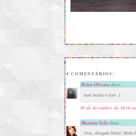
4 COMENTÁRIOS:
Helen Oliveira
disse...
mais bonita é claro :)
30 de dezembro de 2010 à
Mariana Solis
disse...
Own, obrigada Helen! Muito b