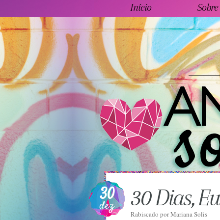
Início
Sobre
30
30 Dias, Eu
dez
Rabiscado por
Mariana Solis