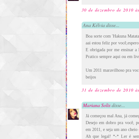
30 de dezembro de 2010 à
Ana Kélvia disse...
Boa sorte com 'Hakuna Matata'
aai estou feliz por você,espe
E obrigada por me ensinar a l
Pratico sempre aqui ou em liv
Um 2011 maravilhoso pra você
beijos
31 de dezembro de 2010 à
Mariana Solis
disse...
Já começou mal Ana, já começ
Desejo em dobro pra você, p
em 2011, e seja um ano cheio 
Ah que legal! *-* Ler é se