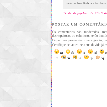
carinho Ana Kélvia e também 
31 de dezembro de 2010 à
POSTAR UM COMENTÁRI
Os comentários são moderados, ma
desrespeitosos ou caluniosos serão banid
Fique livre para enviar uma sugestão, dú
Certifique-se, antes, se a sua dúvida já 
:a
:b
:c
:d
:m
:n
:o
:p
:q