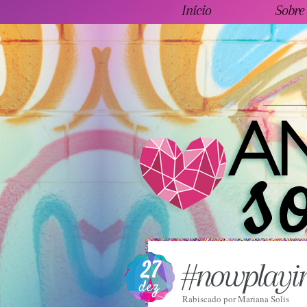
Início
Sobre
27
#nowplayi
dez
Rabiscado por
Mariana Solis