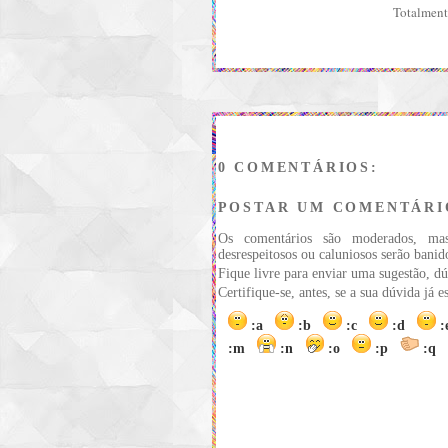
Totalment
0 COMENTÁRIOS:
POSTAR UM COMENTÁRI
Os comentários são moderados, ma
desrespeitosos ou caluniosos serão banid
Fique livre para enviar uma sugestão, dú
Certifique-se, antes, se a sua dúvida já 
:a
:b
:c
:d
:m
:n
:o
:p
:q