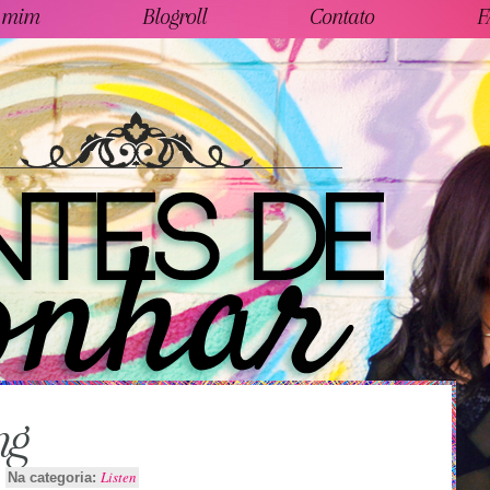
 mim
Blogroll
Contato
F
ng
Listen
Na categoria: