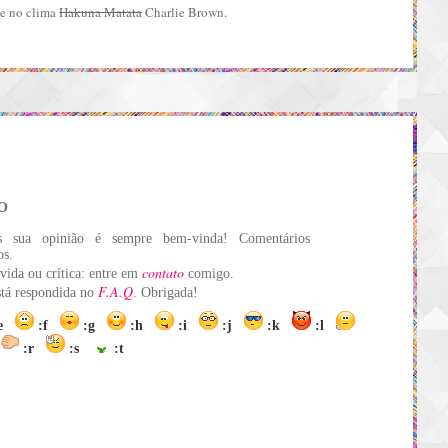
e no clima
Hakuna Matata
Charlie Brown.
O
s sua opinião é sempre bem-vinda! Comentários
os.
contato
vida ou crítica: entre em
comigo.
F.A.Q
está respondida no
. Obrigada!
:e
:f
:g
:h
:i
:j
:k
:l
:r
:s
:t