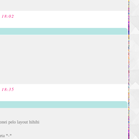
s 18:02
s 18:35
onei pelo layout hihihi
eta *-*