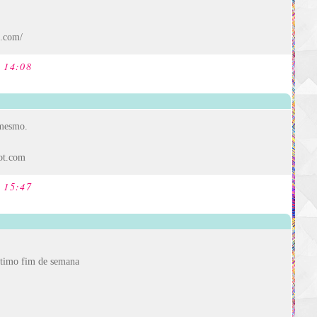
t.com/
s 14:08
 mesmo.
ot.com
s 15:47
ótimo fim de semana