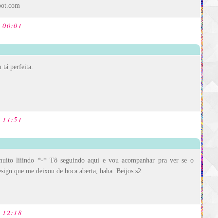
spot.com
s 00:01
 tá perfeita.
s 11:51
uito liiindo *-* Tô seguindo aqui e vou acompanhar pra ver se o
ign que me deixou de boca aberta, haha. Beijos s2
s 12:18