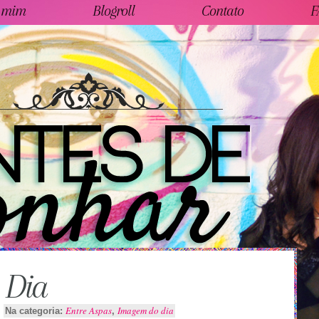
 mim
Blogroll
Contato
F
 Dia
Entre Aspas
Imagem do dia
Na categoria:
,