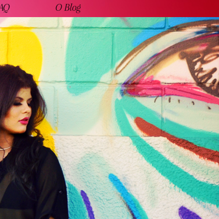
AQ
O Blog