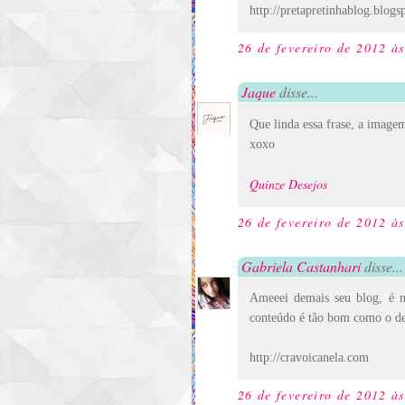
http://pretapretinhablog.blog
26 de fevereiro de 2012 à
Jaque
disse...
Que linda essa frase, a imagem
xoxo
Quinze Desejos
26 de fevereiro de 2012 à
Gabriela Castanhari
disse...
Ameeei demais seu blog, é m
conteúdo é tão bom como o des
http://cravoicanela.com
26 de fevereiro de 2012 à