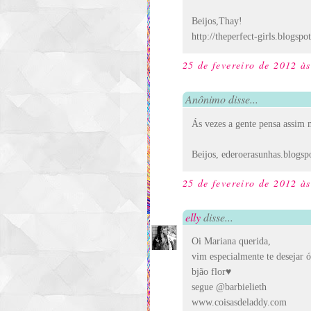
Beijos,Thay!
http://theperfect-girls.blogspo
25 de fevereiro de 2012 à
Anônimo disse...
Ás vezes a gente pensa assim
Beijos, ederoerasunhas.blogsp
25 de fevereiro de 2012 à
elly
disse...
Oi Mariana querida,
vim especialmente te desejar 
bjão flor♥
segue @barbielieth
www.coisasdeladdy.com