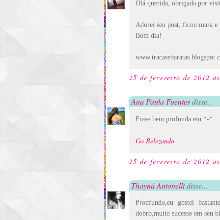
Olá querida, obrigada por visit
Adorei seu post, ficou mara e p
Bom dia!
www.tracasebaratas.blogspot.
25 de fevereiro de 2012 à
Ana Paula Fuentes
disse...
Frase bem profunda ein *-*
Go Belezando
25 de fevereiro de 2012 à
Thayná Antonelli
disse...
Pronfundo,eu gostei bastant
dobro,muito sucesso em seu bl