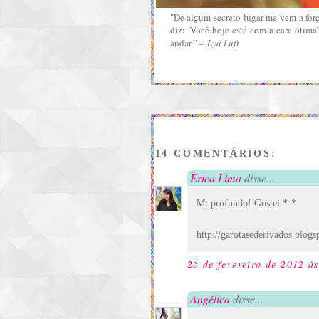
"De algum secreto lugar me vem a forç
diz: ‘Você hoje está com a cara ótim
andar.”
– Lya Luft
14 COMENTÁRIOS:
Erica Lima
disse...
Mt profundo! Gostei *-*
http://garotasederivados.blogs
25 de fevereiro de 2012 à
Angélica
disse...