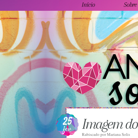
Início
Sobre
25
Imagem do
fev
Rabiscado por
Mariana Solis