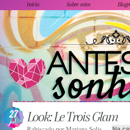
Início
Sobre mim
Blogr
27
Look: Le Trois Glam
jul
Rabiscado por
Mariana Solis
Na ca