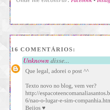
16 COMENTÁRIOS:
Unknown
disse...
Que legal, adorei o post ^^
Texto novo no blog, vem ver?
http://espacoteencomanaliasantos.
6/nao-o-lugar-e-sim-companhia.ht
Beijos ♥