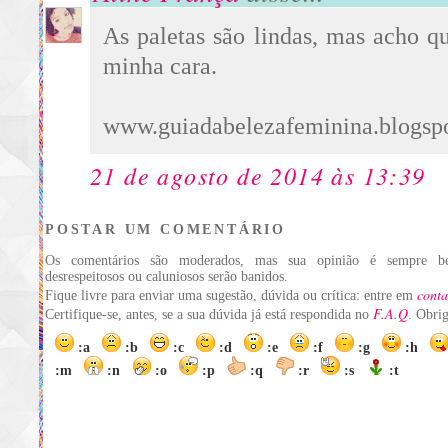
As paletas são lindas, mas acho q
minha cara.
www.guiadabelezafeminina.blogsp
21 de agosto de 2014 às 13:39
POSTAR UM COMENTÁRIO
Os comentários são moderados, mas sua opinião é sempre be
desrespeitosos ou caluniosos serão banidos.
conta
Fique livre para enviar uma sugestão, dúvida ou crítica: entre em
F.A.Q
Certifique-se, antes, se a sua dúvida já está respondida no
. Obri
:a
:b
:c
:d
:e
:f
:g
:h
:m
:n
:o
:p
:q
:r
:s
:t