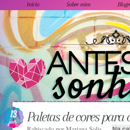
Início
Sobre mim
Blogr
13
Paletas de cores para o
jun
Rabiscado por
Mariana Solis
Na ca