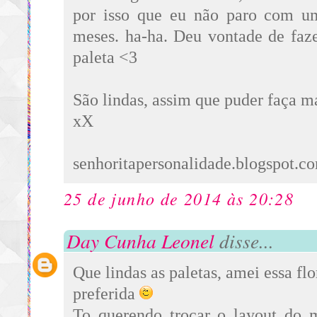
por isso que eu não paro com u
meses. ha-ha. Deu vontade de faz
paleta <3
São lindas, assim que puder faça m
xX
senhoritapersonalidade.blogspot.c
25 de junho de 2014 às 20:28
Day Cunha Leonel
disse...
Que lindas as paletas, amei essa flo
preferida
To querendo trocar o layout do 