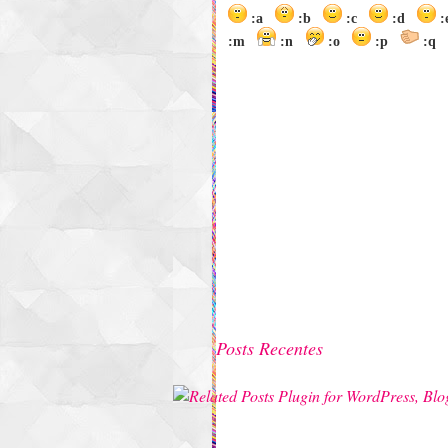
:a
:b
:c
:d
:m
:n
:o
:p
:q
Posts Recentes