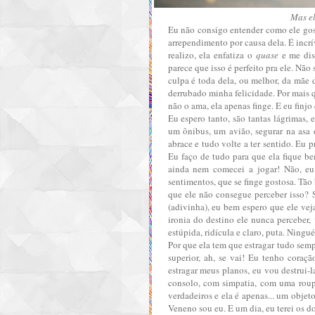
Mas el
Eu não consigo entender como ele gost
arrependimento por causa dela. É incr
realizo, ela enfatiza o
quase
e me dist
parece que isso é perfeito pra ele. Nã
culpa é toda dela, ou melhor, da mãe d
derrubado minha felicidade. Por mais q
não o ama, ela apenas finge. E eu finj
Eu espero tanto, são tantas lágrimas,
um ônibus, um avião, segurar na asa 
abrace e tudo volte a ter sentido. Eu 
Eu faço de tudo para que ela fique b
ainda nem comecei a jogar! Não, eu
sentimentos, que se finge gostosa. Tão
que ele não consegue perceber isso? 
(adivinha), eu bem espero que ele vej
ironia do destino ele nunca perceber,
estúpida, ridícula e claro, puta. Ningu
Por que ela tem que estragar tudo semp
superior, ah, se vai! Eu tenho coraç
estragar meus planos, eu vou destrui
consolo, com simpatia, com uma roupa
verdadeiros e ela é apenas... um objet
Veneno sou eu. E um dia, eu terei os do