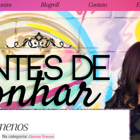
 mim
Blogroll
Contato
F
enenos
Garota Veneno
Na categoria: