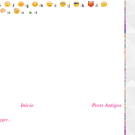
:e
:f
:g
:h
:i
:j
:k
:l
:r
:s
:t
Início
Posts Antigos