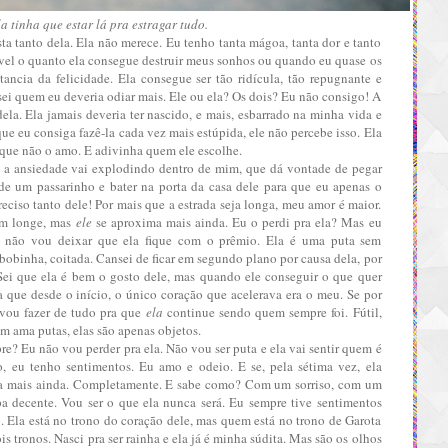
a tinha que estar lá pra estragar tudo.
a tanto dela. Ela não merece. Eu tenho tanta mágoa, tanta dor e tanto
ível o quanto ela consegue destruir meus sonhos ou quando eu quase os
ancia da felicidade. Ela consegue ser tão ridícula, tão repugnante e
o sei quem eu deveria odiar mais. Ele ou ela? Os dois? Eu não consigo! A
ela. Ela jamais deveria ter nascido, e mais, esbarrado na minha vida e
ue eu consiga fazê-la cada vez mais estúpida, ele não percebe isso. Ela
o que não o amo. E adivinha quem ele escolhe.
 e a ansiedade vai explodindo dentro de mim, que dá vontade de pegar
de um passarinho e bater na porta da casa dele para que eu apenas o
preciso tanto dele! Por mais que a estrada seja longa, meu amor é maior.
em longe, mas
ele
se aproxima mais ainda. Eu o perdi pra ela? Mas eu
 não vou deixar que ela fique com o prêmio. Ela é uma puta sem
 bobinha, coitada. Cansei de ficar em segundo plano por causa dela, por
Sei que ela é bem o gosto dele, mas quando ele conseguir o que quer
a que desde o início, o único
coração
que acelerava era o meu. Se por
 vou fazer de tudo pra que
ela
continue sendo quem sempre foi. Fútil,
ém ama putas, elas são apenas objetos.
re? Eu não vou perder pra ela. Não vou ser puta e ela vai sentir quem é
ão, eu tenho sentimentos. Eu amo e odeio. E se, pela sétima vez, ela
-la mais ainda. Completamente. E sabe como? Com um sorriso, com um
 decente. Vou ser o que ela nunca será. Eu sempre tive sentimentos
o. Ela está no trono do coração dele, mas quem está no trono de Garota
is tronos. Nasci pra ser rainha e ela já é minha súdita. Mas são os olhos