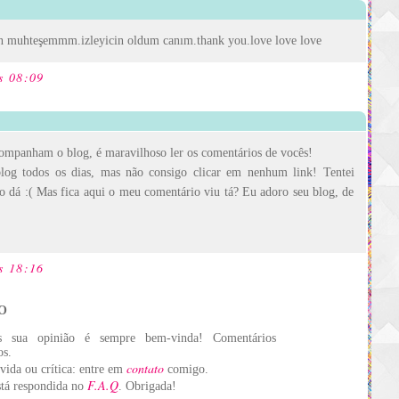
gun muhteşemmm.izleyicin oldum canım.thank you.love love love
s 08:09
ompanham o blog, é maravilhoso ler os comentários de vocês!
blog todos os dias, mas não consigo clicar em nenhum link! Tentei
o dá :( Mas fica aqui o meu comentário viu tá? Eu adoro seu blog, de
s 18:16
O
s sua opinião é sempre bem-vinda! Comentários
os.
contato
vida ou crítica: entre em
comigo.
F.A.Q
está respondida no
. Obrigada!