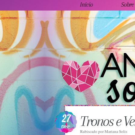
Início
Sobre
27
Tronos e V
nov
Rabiscado por
Mariana Solis