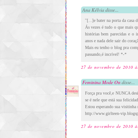
Ana Kélvia disse...
''[...]e bater na porta da casa 
Ás vezes é tudo o que mais q
histórias bem parecidas e o 
anos e nada dele sair do coraç
Mais eu tenho o blog pra compa
passando,é incrível! *-*
27 de novembro de 2010 à
Feminina Mode On
disse...
Força pra você,e NUNCA desist
se é nele que está sua felicida
Estou esperando sua visitinha
http://www.girlteen-vip.blogs
27 de novembro de 2010 à