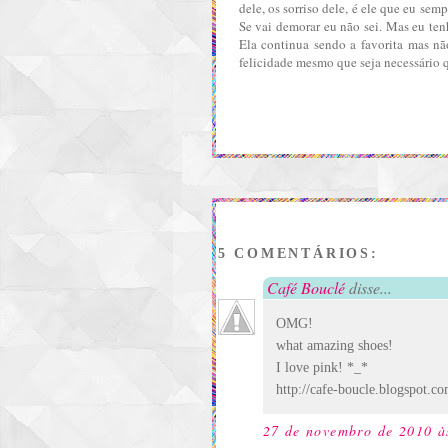
dele, os sorriso dele, é ele que eu s
Se vai demorar eu não sei. Mas eu ten
Ela continua sendo a favorita mas nã
felicidade mesmo que seja necessário 
5 COMENTÁRIOS:
Café Bouclé
disse...
OMG!
what amazing shoes!
I love pink! *_*
http://cafe-boucle.blogspot.co
27 de novembro de 2010 à