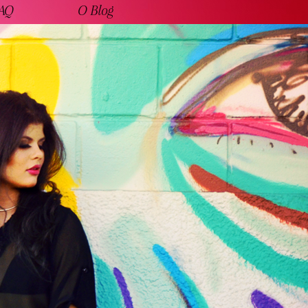
AQ
O Blog