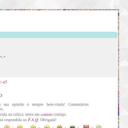
 *-*
0:45
O
s sua opinião é sempre bem-vinda! Comentários
os.
contato
vida ou crítica: entre em
comigo.
F.A.Q
está respondida no
. Obrigada!