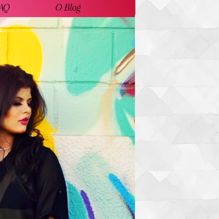
AQ
O Blog