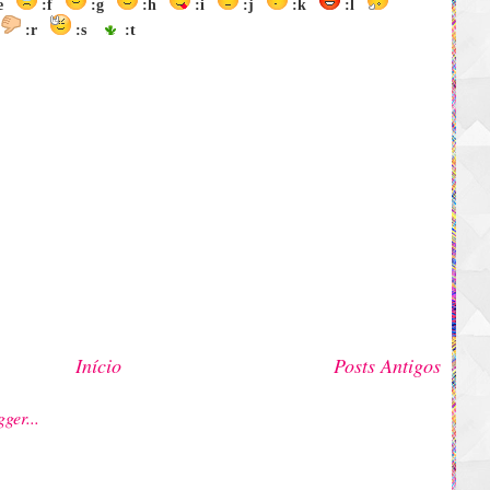
:e
:f
:g
:h
:i
:j
:k
:l
:r
:s
:t
Início
Posts Antigos