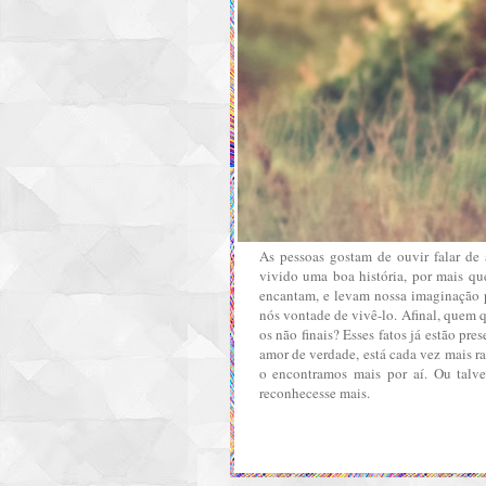
As pessoas gostam de ouvir falar de
vivido uma boa história, por mais q
encantam, e levam nossa imaginação p
nós vontade de vivê-lo. Afinal, quem qu
os não finais? Esses fatos já estão pre
amor de verdade, está cada vez mais ra
o encontramos mais por aí. Ou talv
reconhecesse mais.