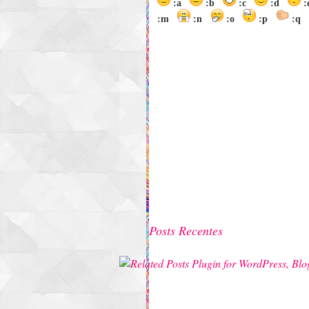
:a
:b
:c
:d
:m
:n
:o
:p
:q
Posts Recentes