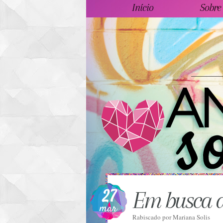
Início
Sobre
27
Em busca 
mar
Rabiscado por
Mariana Solis