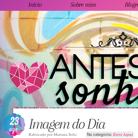
Início
Sobre mim
Blogr
23
Imagem do Dia
ago
Rabiscado por
Mariana Solis
Entre Aspas
Na categoria: