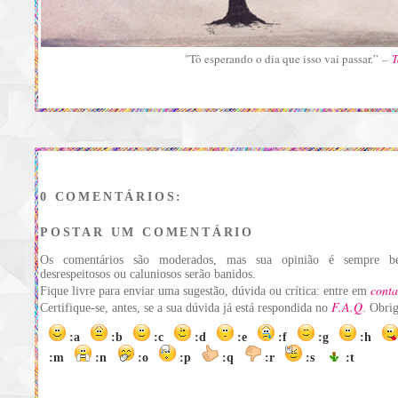
"Tô esperando o dia que isso vai passar.”
–
T
0 COMENTÁRIOS:
POSTAR UM COMENTÁRIO
Os comentários são moderados, mas sua opinião é sempre be
desrespeitosos ou caluniosos serão banidos.
conta
Fique livre para enviar uma sugestão, dúvida ou crítica: entre em
F.A.Q
Certifique-se, antes, se a sua dúvida já está respondida no
. Obri
:a
:b
:c
:d
:e
:f
:g
:h
:m
:n
:o
:p
:q
:r
:s
:t