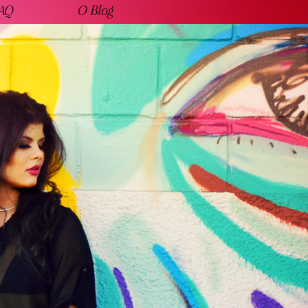
AQ
O Blog