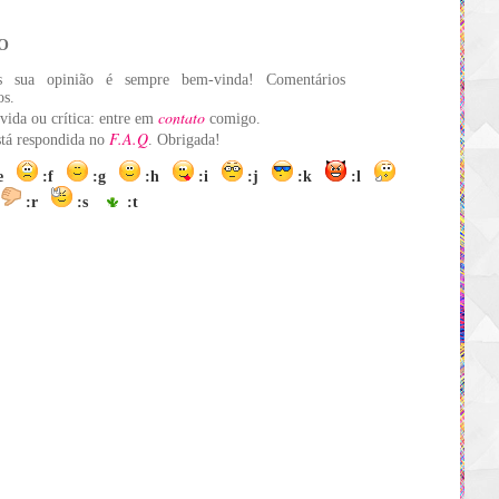
O
s sua opinião é sempre bem-vinda! Comentários
os.
contato
vida ou crítica: entre em
comigo.
F.A.Q
está respondida no
. Obrigada!
:e
:f
:g
:h
:i
:j
:k
:l
:r
:s
:t