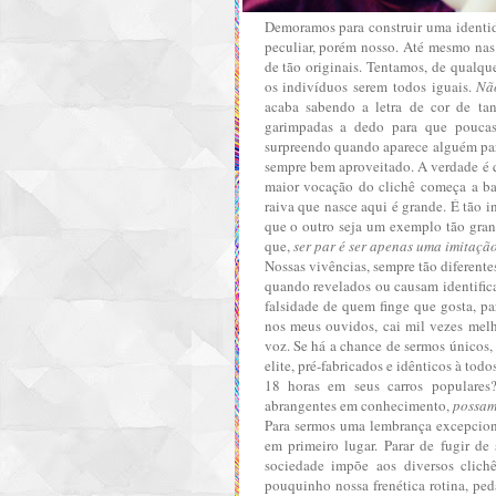
Demoramos para construir uma identid
peculiar, porém nosso. Até mesmo nas 
de tão originais. Tentamos, de qualq
os indivíduos serem todos iguais.
Não
acaba sabendo a letra de cor de tan
garimpadas a dedo para que pouca
surpreendo quando aparece alguém pa
sempre bem aproveitado. A verdade é q
maior vocação do clichê começa a banal
raiva que nasce aqui é grande. É tão i
que o outro seja um exemplo tão gran
que,
ser par é ser apenas uma imitaçã
Nossas vivências, sempre tão diferente
quando revelados ou causam identific
falsidade de quem finge que gosta, p
nos meus ouvidos, cai mil vezes mel
voz. Se há a chance de sermos únicos
elite, pré-fabricados e idênticos à to
18 horas em seus carros populare
abrangentes em conhecimento,
possam
Para sermos uma lembrança excepcion
em primeiro lugar. Parar de fugir d
sociedade impõe aos diversos clich
pouquinho nossa frenética rotina, ped