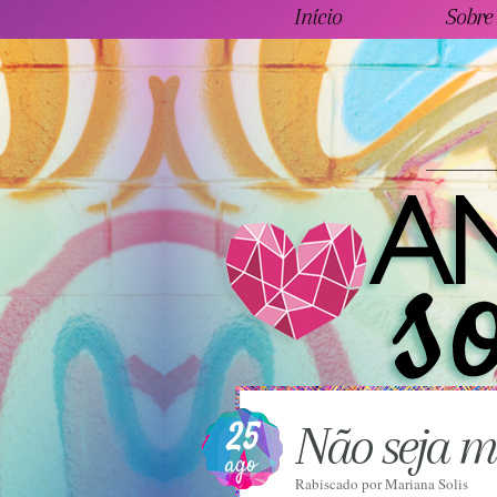
Início
Sobre
25
Não seja ma
ago
Rabiscado por
Mariana Solis