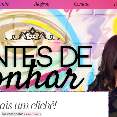
 mim
Blogroll
Contato
F
is um clichê!
Entre Aspas
Na categoria: