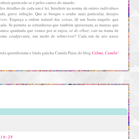
oduzir quem não se é pelos cantos do mundo.
 dos detalhes de cada um é lei. Interferir na norma de outros indíviduos
ade, grave infração. Que se busque o sonho mais particular, desejos
veis
. Esqueça a ordem natural das coisas, dê um basta naquilo que
ada. Se permita as estranhezas que também apaixonam, as manias que
smice quadrada que vemos por aí enjoa,
só de olhar
; cair na trama de
ar como coadjuvante, um modo de sobreviver?
Cada um de nós nasce
pela queridíssima e linda gaúcha Camila Paier, do blog
Calma, Camila
!
 16:28