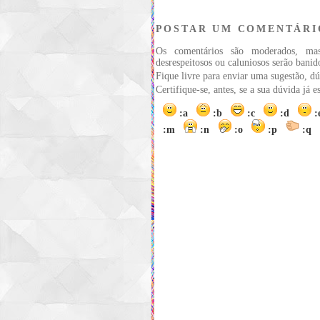
POSTAR UM COMENTÁRI
Os comentários são moderados, ma
desrespeitosos ou caluniosos serão banid
Fique livre para enviar uma sugestão, dú
Certifique-se, antes, se a sua dúvida já 
:a
:b
:c
:d
:m
:n
:o
:p
:q