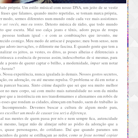
ade própria. Um estilo músical com nosso DNA, um jeito de se vestir
frases que falamos, quando muito repetidas, se tornam marca própria,
uer modo, sermos diferentes num mundo onde cada vez mais assistimos
 sei vocês, mas eu tento
. Detesto música de rádio, que todo mundo
to que escuta. Mal uso calça jeans e tênis, adoro peças de roupa
s pessoas tenham igual - e com as combinações que invento, me
recido comigo. Meu medo de arriscar é pequeno; meu bom senso, nem
ue adoro inovações, o diferente me fascina. E quando gente que tem a
izar os jeitos, as vestes, os ditos, as poses alheias e diferenciais a
ntrínseca a essência de pessoas assim, indescobertas de si mesmas, para
de a ponto de querer captar o brilho, a modernidade,
ímpar
sem notar
o barata
?
s. Nossa experiência, nunca igualada às demais. Nossos gostos secretos,
ação, ou adoração, ou até mesmo repulsa. O problema se dá em notar a
ara parecer bacana. Sinto ciúme daquilo que sei que soa muito melhor
hor no meu corpo, sai com muito mais naturalidade no som da minha
,
por que a insistência
em nos transformarmos e alienarmos em robôs de
dos esses que rondam as cidades, almoçam em bando, saem do trabalho às
s? Incompreendo. Devemos buscar a cultura de algum modo para,
os escolher um modo de causar (ou ser) a diferença
.
al nas mentes de quem passa por nós e nem sempre fica, autencidade
e si mesmo, largar mão de almejar subir ao pódio da adoração que a
ês, quase personagens, do cotidiano. Daí que quando paramos um
acinhos da gente se estilhaçam ao redor,
como se fosse normal copiar