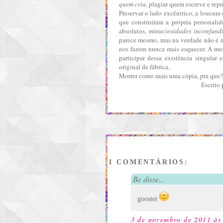
quem cria
,
plagiar quem escreve
e repr
Preservar o lado excêntrico, a loucura
que construíram a própria personalid
absolutos,
minuciosidades inconfundí
parece mesmo, mas na verdade não é n
nos fazem nunca mais esquecer. A me
participar dessa existência singul
original de fábrica
.
Morrer como mais uma cópia, pra que?
Escrito 
1 COMENTÁRIOS:
Be disse...
goostei
3 de novembro de 2011 às