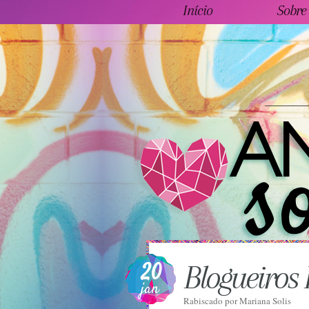
Início
Sobre
20
Blogueiros 
jan
Rabiscado por
Mariana Solis