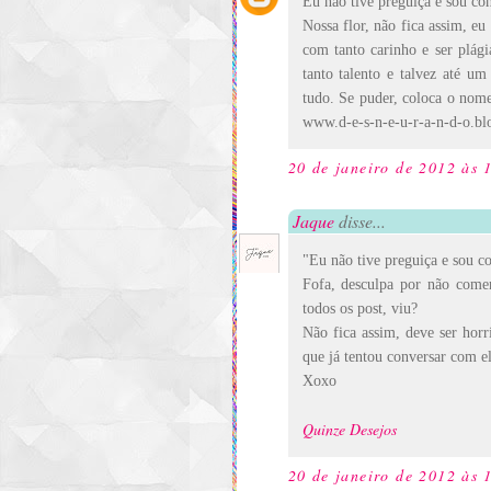
Eu não tive preguiça e sou co
Nossa flor, não fica assim, eu
com tanto carinho e ser plág
tanto talento e talvez até um
tudo. Se puder, coloca o nome
www.d-e-s-n-e-u-r-a-n-d-o.bl
20 de janeiro de 2012 às 
Jaque
disse...
"Eu não tive preguiça e sou c
Fofa, desculpa por não comen
todos os post, viu?
Não fica assim, deve ser hor
que já tentou conversar com el
Xoxo
Quinze Desejos
20 de janeiro de 2012 às 