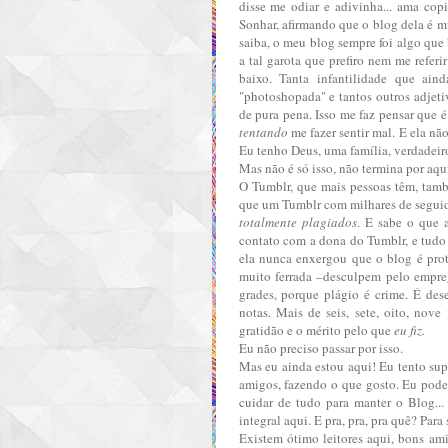
disse me odiar e adivinha... ama cop
Sonhar, afirmando que o blog dela é m
saiba, o meu blog sempre foi algo que 
a tal garota que prefiro nem me refer
baixo. Tanta infantilidade que ain
"photoshopada" e tantos outros adjet
de pura pena. Isso me faz pensar que 
tentando
me fazer sentir mal. E ela nã
Eu tenho Deus, uma família, verdadeiro
Mas não é só isso, não termina por aqu
O Tumblr, que mais pessoas têm, tam
que um Tumblr com
milhares de segui
totalmente plagiados
. E sabe o que a
contato com a dona do Tumblr, e tudo 
ela nunca enxergou que o blog é prot
muito ferrada –desculpem pelo empre
grades, porque plágio é crime. É des
notas. Mais de seis, sete, oito, nove
gratidão e o mérito pelo que
eu fiz.
Eu não preciso passar por isso.
Mas eu ainda estou aqui! Eu tento sup
amigos, fazendo o que gosto.
Eu pode
cuidar de tudo para manter o Blog
..
integral aqui. E pra, pra, pra quê? Par
Existem ótimo leitores aqui, bons am