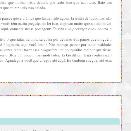
dias que durmo triste demais por tudo isso que acontece. Bate um
r que aturar tudo isso calada.
enho
.
e parece que é a única que faz sentido agora. Já tentei de tudo, mas
não
de vocês têm muita preguiça de ler isso, e aposto muito que a maioria vai
é aqui, comente nessa postagem:
Eu não tive preguiça e sou contra o
ito o que falar. Tem muita coisa por debaixo dos panos que ninguém
ê blogueiro, seja você leitor. Não mereço passar por tanta maldade,
s vezes tentei fazer essa blogosfera um pouquinho melhor que fosse.
azer o Blog um pouco mais motivador. Tá tão difícil. E na continuação
ndo. Agradeço à você que chegou até aqui. Eu também cheguei até essa