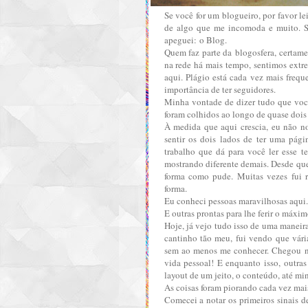
Se você for um blogueiro, por favor le
de algo que me incomoda e muito. S
apeguei: o Blog.
Quem faz parte da blogosfera, certam
na rede há mais tempo, sentimos extr
aqui. Plágio está cada vez mais frequ
importância de ter seguidores.
Minha vontade de dizer tudo que você
foram colhidos ao longo de quase dois
À medida que aqui crescia, eu não n
sentir os dois lados de ter uma pá
trabalho que dá para você ler esse te
mostrando diferente demais. Desde qu
forma como pude. Muitas vezes fui r
forma.
Eu conheci pessoas maravilhosas aqui.
E outras prontas para lhe ferir o máxi
Hoje, já vejo tudo isso de uma maneir
cantinho tão meu, fui vendo que vár
sem ao menos me conhecer. Chegou nu
vida pessoal! E enquanto isso, outras
layout de um jeito, o conteúdo, até mi
As coisas foram piorando cada vez mai
Comecei a notar os primeiros sinais 