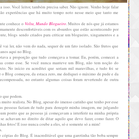
ia isso. Você leitor, também precisa saber. Não ignore. Venho hoje falar
ão experiências que há muito tempo noto nesse meio que tanto me
ente conhece o
Volta, Mundo Blogueiro
. Muitos de nós que já estamos
emamente desconfortáveis com os absurdos que estão acontecendo por
ente, blogs sendo criados para criticar um blogueiro, xingamentos e a
 vai ler, não vem do nada, sequer de um fato isolado. São frutos que
 anos aqui no Blog.
otava a proporção que tudo começava a tomar. Eu, porém, comecei a
gina como esse. Se você nunca manteve um Blog, não tem noção do
xto. No início eu acreditei que seriam mil maravilhas, e tudo foi se
e o Blog começou, da estaca zero, me dediquei o máximo de pude e da
ecompensada, no entanto algumas coisas foram revertendo de outra
mo que podem.
a muito realista. No Blog, apesar do imenso carinho que tenho por esse
ias pessoas faziam de tudo para denegrir minha imagem, me julgando
m ponto que as pessoas já começavam a interferir na minha própria
 se achavam no direito de ditar aquilo que devo fazer, como fazer. O
nhas fotos! E isso nunca coube a eles, só e somente só a mim!
s.
de cópias do Blog. É inacreditável que uma garotinha tão boba sempre