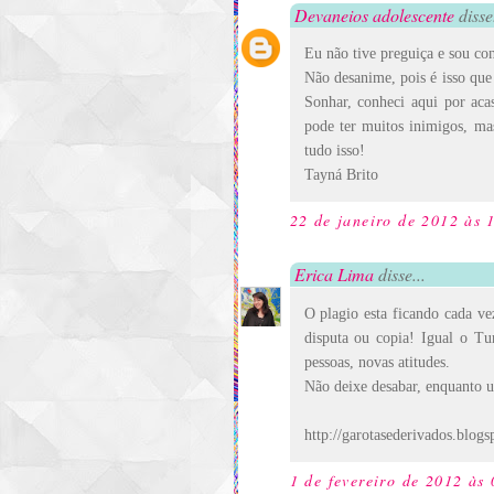
Devaneios adolescente
disse.
Eu não tive preguiça e sou co
Não desanime, pois é isso que
Sonhar, conheci aqui por aca
pode ter muitos inimigos, mas
tudo isso!
Tayná Brito
22 de janeiro de 2012 às 
Erica Lima
disse...
O plagio esta ficando cada ve
disputa ou copia! Igual o T
pessoas, novas atitudes.
Não deixe desabar, enquanto u
http://garotasederivados.blogs
1 de fevereiro de 2012 às