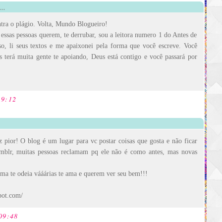
..
ntra o plágio. Volta, Mundo Blogueiro!
 essas pessoas querem, te derrubar, sou a leitora numero 1 do Antes de
so, li seus textos e me apaixonei pela forma que você escreve. Você
 terá muita gente te apoiando, Deus está contigo e você passará por
19:12
z pior! O blog é um lugar para vc postar coisas que gosta e não ficar
umblr, muitas pessoas reclamam pq ele não é como antes, mas novas
ma te odeia vááárias te ama e querem ver seu bem!!!
pot.com/
 09:48