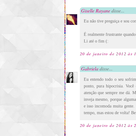
Giselle Rayane
disse...
Eu não tive preguiça e sou co
É realmente frustrante quando
Li até o fim (:
20 de janeiro de 2012 às 
Gabriela
disse...
Eu entendo todo o seu sofri
ponto, pura hipocrisia. Você
atenção que sempre me dá. Mu
inveja mesmo, porque alguma
e isso incomoda muita gente.
tempo, mas estou de volta! Be
20 de janeiro de 2012 às 