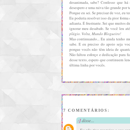
desanimada, sabe? Confesso que há 
desespero e uma raiva tão grande por te
Porque eu sei. Se precisar de voz,
eu t
Eu poderia resolver isso da pior forma 
adianta
. É frustrante. Sei que muitos 
ignorar meu desabafo. Se você leu at
plágio. Volta, Mundo Blogueiro!
Mas continuando... Eu ainda tenho mu
sabe. E eu preciso do apoio seja voc
porque vocês não têm ideia de quanta
Não faltou esforço e dedicação para f
desse texto, espero que continuem le
última linha por vocês.
7 COMENTÁRIOS:
:]
disse...