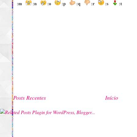
:m
:n
:o
:p
:q
:r
:s
:t
Posts Recentes
Início