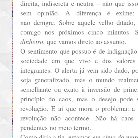
direita, indiscreta e neutra – não que iss
sem opinião. A diferença é exime: 
não denigre. Sobre aquele velho ditado, q
comigo nos próximos cinco minutos. 
dinheiro
, que vamos direto ao assunto.
O sentimento que possuo é de indignaçã
sociedade em que vivo e dos valores 
integrantes. O alerta já vem sido dado, 
seja generalizado, mas o mundo realmen
semelhante ou exato à inversão de prin
princípio do caos, mas o desejo pode
revolução. E aí que mora o problema: a
revolução não acontece. Não há caos
pendentes no meio termo.
em cima do mur
Como diria a tia, estamos