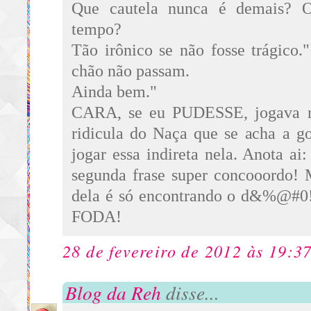
Que cautela nunca é demais? O
tempo?
Tão irônico se não fosse trágico
chão não passam.
Ainda bem."
CARA, se eu PUDESSE, jogava n
ridicula do Naça que se acha a g
jogar essa indireta nela. Anota a
segunda frase super concooordo! 
dela é só encontrando o d&%@#
FODA!
28 de fevereiro de 2012 às 19:3
Blog da Reh
disse...