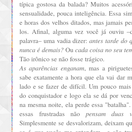
típica gostosa da balada? Muitos acessór
sensualidade, pouca inteligência. Essa sim
e horas dos velhos ditados, mas jamais p
los. Afinal, alguma vez você já ouviu 
antes tarde do 
palavra– uma vadia dizer:
nunca é demais?
cada coisa no seu te
Ou
Tão irônico se não fosse trágico.
As aparências enganam
, mas a piriguete
sabe exatamente a hora que ela vai dar m
lado e se fazer de difícil. Um pouco mais 
do conquistador e logo ela se dá por ven
na mesma noite, ela perde essa "batalha".
pensam duas v
essas frustradas não
Simplesmente se desvalorizam, deixam qu
se é que vocês me entendem– e são tra