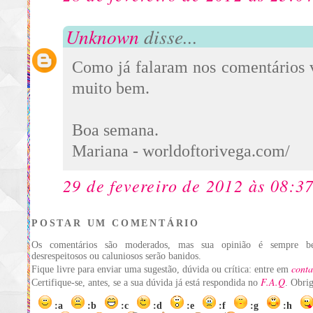
Unknown
disse...
Como já falaram nos comentários 
muito bem.
Boa semana.
Mariana - worldoftorivega.com/
29 de fevereiro de 2012 às 08:3
POSTAR UM COMENTÁRIO
Os comentários são moderados, mas sua opinião é sempre be
desrespeitosos ou caluniosos serão banidos.
conta
Fique livre para enviar uma sugestão, dúvida ou crítica: entre em
F.A.Q
Certifique-se, antes, se a sua dúvida já está respondida no
. Obri
:a
:b
:c
:d
:e
:f
:g
:h