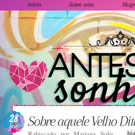
Início
Sobre mim
Blogr
28
Sobre aquele Velho Di
fev
Rabiscado por
Mariana Solis
Na